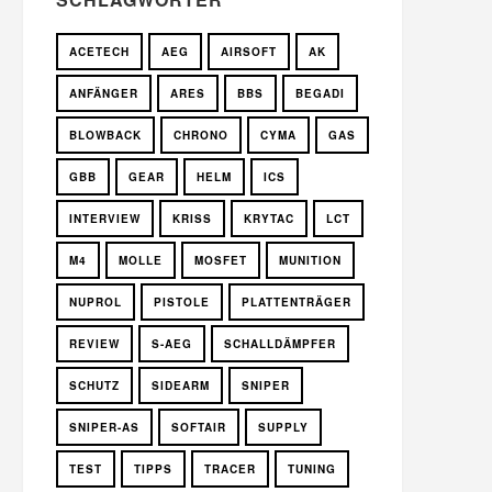
ACETECH
AEG
AIRSOFT
AK
ANFÄNGER
ARES
BBS
BEGADI
BLOWBACK
CHRONO
CYMA
GAS
GBB
GEAR
HELM
ICS
INTERVIEW
KRISS
KRYTAC
LCT
M4
MOLLE
MOSFET
MUNITION
NUPROL
PISTOLE
PLATTENTRÄGER
REVIEW
S-AEG
SCHALLDÄMPFER
SCHUTZ
SIDEARM
SNIPER
SNIPER-AS
SOFTAIR
SUPPLY
TEST
TIPPS
TRACER
TUNING