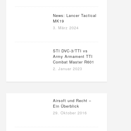
News: Lancer Tactical
MK19
3. März 2024
STI DVC-3/TTI vs
Army Armament TTI
Combat Master R601
2. Januar 2023
Airsoft und Recht –
Ein Überblick
29. Oktober 2016