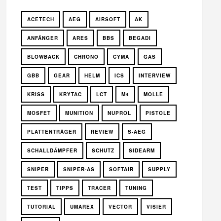
ACETECH
AEG
AIRSOFT
AK
ANFÄNGER
ARES
BBS
BEGADI
BLOWBACK
CHRONO
CYMA
GAS
GBB
GEAR
HELM
ICS
INTERVIEW
KRISS
KRYTAC
LCT
M4
MOLLE
MOSFET
MUNITION
NUPROL
PISTOLE
PLATTENTRÄGER
REVIEW
S-AEG
SCHALLDÄMPFER
SCHUTZ
SIDEARM
SNIPER
SNIPER-AS
SOFTAIR
SUPPLY
TEST
TIPPS
TRACER
TUNING
TUTORIAL
UMAREX
VECTOR
VISIER