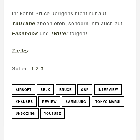
Ihr könnt Bruce übrigens nicht nur auf
YouTube
abonnieren, sondern ihm auch auf
Facebook
und
Twitter
folgen!
Zurück
Seiten:
1
2
3
AIRSOFT
BB2K
BRUCE
GSP
INTERVIEW
KHANSEB
REVIEW
SAMMLUNG
TOKYO MARUI
UNBOXING
YOUTUBE