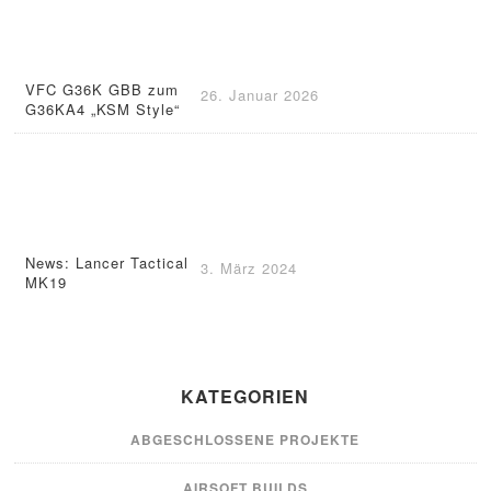
VFC G36K GBB zum
26. Januar 2026
G36KA4 „KSM Style“
News: Lancer Tactical
3. März 2024
MK19
KATEGORIEN
ABGESCHLOSSENE PROJEKTE
AIRSOFT BUILDS