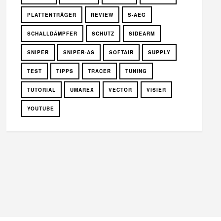
PLATTENTRÄGER
REVIEW
S-AEG
SCHALLDÄMPFER
SCHUTZ
SIDEARM
SNIPER
SNIPER-AS
SOFTAIR
SUPPLY
TEST
TIPPS
TRACER
TUNING
TUTORIAL
UMAREX
VECTOR
VISIER
YOUTUBE