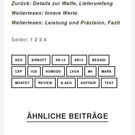
Zurück: Details zur Waffe, Lieferumfang
Weiterlesen: Innere Werte
Weiterlesen: Leistung und Präzision, Fazit
Seiten:
1
2
3
4
AEG
AIRSOFT
AR-15
AR15
BEGADI
CXP
ICS
KOMODO
LVOA
M4
MARS
MOSFET
REVIEW
S-AEG
SOFTAIR
TEST
ÄHNLICHE BEITRÄGE