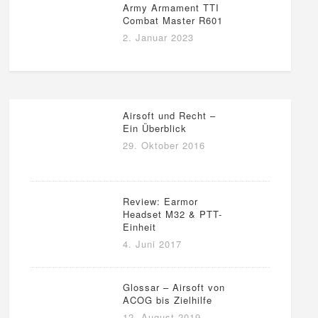
Army Armament TTI
Combat Master R601
2. Januar 2023
Airsoft und Recht –
Ein Überblick
29. Oktober 2016
Review: Earmor
Headset M32 & PTT-
Einheit
4. Juni 2017
Glossar – Airsoft von
ACOG bis Zielhilfe
12. August 2019