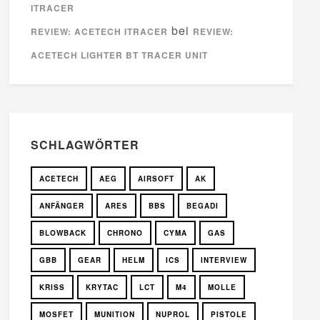
ITRACER
bei
REVIEW: ACETECH ITRACER
REVIEW:
ACETECH LIGHTER BT TRACER UNIT
SCHLAGWÖRTER
ACETECH
AEG
AIRSOFT
AK
ANFÄNGER
ARES
BBS
BEGADI
BLOWBACK
CHRONO
CYMA
GAS
GBB
GEAR
HELM
ICS
INTERVIEW
KRISS
KRYTAC
LCT
M4
MOLLE
MOSFET
MUNITION
NUPROL
PISTOLE