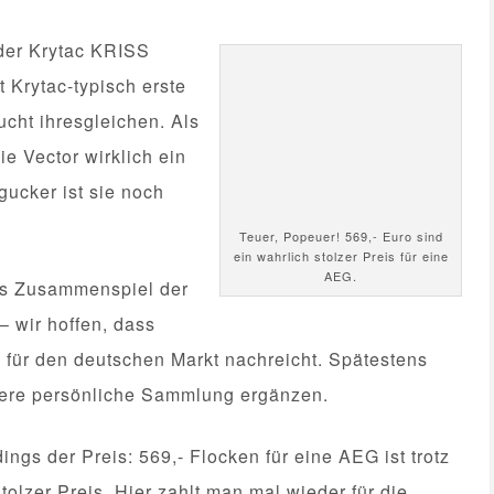
 der Krytac KRISS
t Krytac-typisch erste
ucht ihresgleichen. Als
e Vector wirklich ein
ucker ist sie noch
Teuer, Popeuer! 569,- Euro sind
ein wahrlich stolzer Preis für eine
AEG.
das Zusammenspiel der
 wir hoffen, dass
n für den deutschen Markt nachreicht. Spätestens
sere persönliche Sammlung ergänzen.
dings der Preis: 569,- Flocken für eine AEG ist trotz
tolzer Preis. Hier zahlt man mal wieder für die