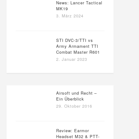
News: Lancer Tactical
MK19
3. März 2024
STI DVC-3/TTI vs
Army Armament TTI
Combat Master R601
2. Januar 2023
Airsoft und Recht –
Ein Überblick
29. Oktober 2016
Review: Earmor
Headset M32 & PTT-