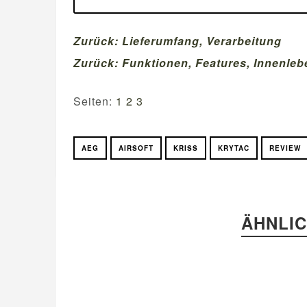
Zurück: Lieferumfang, Verarbeitung
Zurück: Funktionen, Features, Innenleb
Seiten:
1
2
3
AEG
AIRSOFT
KRISS
KRYTAC
REVIEW
ÄHNLIC