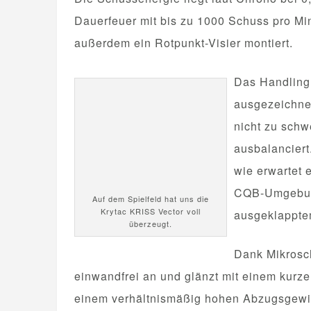
Dauerfeuer mit bis zu 1000 Schuss pro Mi
außerdem ein Rotpunkt-Visier montiert.
Das Handling 
ausgezeichnet
nicht zu schw
ausbalancier
wie erwartet 
CQB-Umgebung
Auf dem Spielfeld hat uns die
Krytac KRISS Vector voll
ausgeklapptem
überzeugt.
Dank Mikrosch
einwandfrei an und glänzt mit einem kurze
einem verhältnismäßig hohen Abzugsgewic