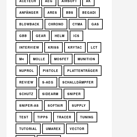
ACETECH
AEG
AIRSOFT
AK
ANFÄNGER
ARES
BBS
BEGADI
BLOWBACK
CHRONO
CYMA
GAS
GBB
GEAR
HELM
ICS
INTERVIEW
KRISS
KRYTAC
LCT
M4
MOLLE
MOSFET
MUNITION
NUPROL
PISTOLE
PLATTENTRÄGER
REVIEW
S-AEG
SCHALLDÄMPFER
SCHUTZ
SIDEARM
SNIPER
SNIPER-AS
SOFTAIR
SUPPLY
TEST
TIPPS
TRACER
TUNING
TUTORIAL
UMAREX
VECTOR