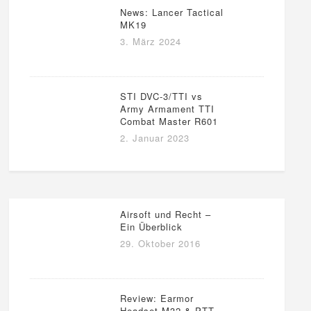
News: Lancer Tactical
MK19
3. März 2024
STI DVC-3/TTI vs
Army Armament TTI
Combat Master R601
2. Januar 2023
Airsoft und Recht –
Ein Überblick
29. Oktober 2016
Review: Earmor
Headset M32 & PTT-