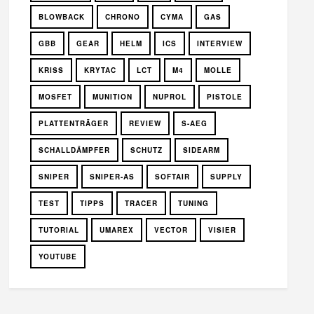
BLOWBACK
CHRONO
CYMA
GAS
GBB
GEAR
HELM
ICS
INTERVIEW
KRISS
KRYTAC
LCT
M4
MOLLE
MOSFET
MUNITION
NUPROL
PISTOLE
PLATTENTRÄGER
REVIEW
S-AEG
SCHALLDÄMPFER
SCHUTZ
SIDEARM
SNIPER
SNIPER-AS
SOFTAIR
SUPPLY
TEST
TIPPS
TRACER
TUNING
TUTORIAL
UMAREX
VECTOR
VISIER
YOUTUBE