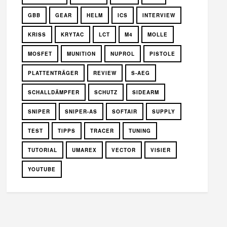
GBB
GEAR
HELM
ICS
INTERVIEW
KRISS
KRYTAC
LCT
M4
MOLLE
MOSFET
MUNITION
NUPROL
PISTOLE
PLATTENTRÄGER
REVIEW
S-AEG
SCHALLDÄMPFER
SCHUTZ
SIDEARM
SNIPER
SNIPER-AS
SOFTAIR
SUPPLY
TEST
TIPPS
TRACER
TUNING
TUTORIAL
UMAREX
VECTOR
VISIER
YOUTUBE