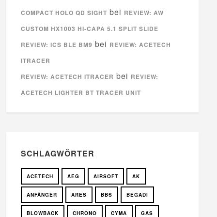
bei
COMPACT HOLO QD SIGHT
REVIEW: AW
CUSTOM HX1003 HI-CAPA 5.1 SPLIT SLIDE
bei
REVIEW: ICS BLE BM9
REVIEW: ACETECH
ITRACER
bei
REVIEW: ACETECH ITRACER
REVIEW:
ACETECH LIGHTER BT TRACER UNIT
SCHLAGWÖRTER
ACETECH
AEG
AIRSOFT
AK
ANFÄNGER
ARES
BBS
BEGADI
BLOWBACK
CHRONO
CYMA
GAS