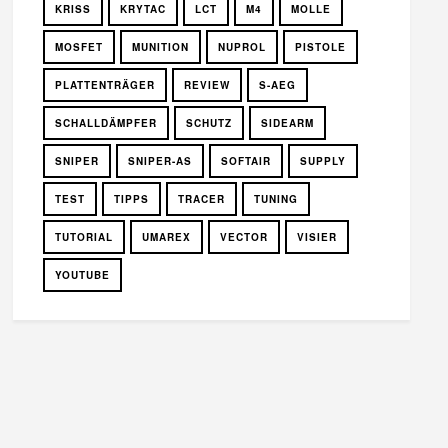
KRISS
KRYTAC
LCT
M4
MOLLE
MOSFET
MUNITION
NUPROL
PISTOLE
PLATTENTRÄGER
REVIEW
S-AEG
SCHALLDÄMPFER
SCHUTZ
SIDEARM
SNIPER
SNIPER-AS
SOFTAIR
SUPPLY
TEST
TIPPS
TRACER
TUNING
TUTORIAL
UMAREX
VECTOR
VISIER
YOUTUBE