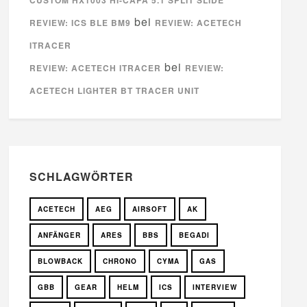
bei
REVIEW: ICS BLE BM9
REVIEW: ACETECH
ITRACER
bei
REVIEW: ACETECH ITRACER
REVIEW:
ACETECH LIGHTER BT TRACER UNIT
SCHLAGWÖRTER
ACETECH
AEG
AIRSOFT
AK
ANFÄNGER
ARES
BBS
BEGADI
BLOWBACK
CHRONO
CYMA
GAS
GBB
GEAR
HELM
ICS
INTERVIEW