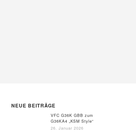
NEUE BEITRÄGE
VFC G36K GBB zum
G36KA4 „KSM Style“
26. Januar 2026