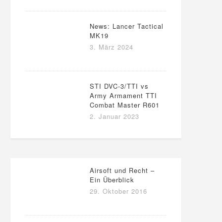
News: Lancer Tactical
MK19
3. März 2024
STI DVC-3/TTI vs
Army Armament TTI
Combat Master R601
2. Januar 2023
Airsoft und Recht –
Ein Überblick
29. Oktober 2016