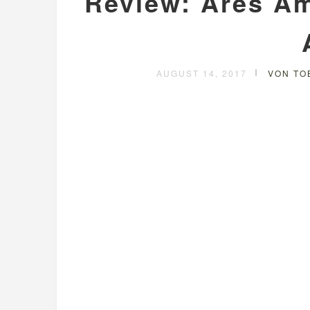
Review: Ares A
AUGUST 14, 2017
VON TO