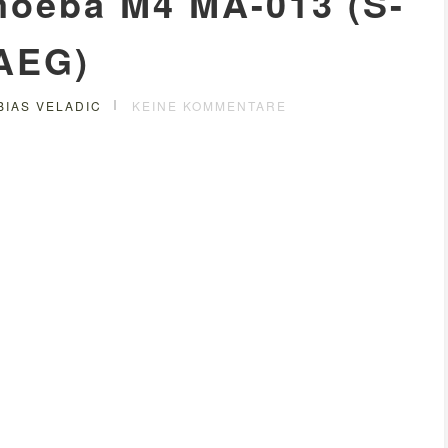
moeba M4 MA-013 (S-
AEG)
BIAS VELADIC
KEINE KOMMENTARE