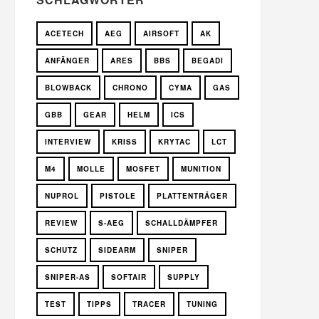
ACETECH
AEG
AIRSOFT
AK
ANFÄNGER
ARES
BBS
BEGADI
BLOWBACK
CHRONO
CYMA
GAS
GBB
GEAR
HELM
ICS
INTERVIEW
KRISS
KRYTAC
LCT
M4
MOLLE
MOSFET
MUNITION
NUPROL
PISTOLE
PLATTENTRÄGER
REVIEW
S-AEG
SCHALLDÄMPFER
SCHUTZ
SIDEARM
SNIPER
SNIPER-AS
SOFTAIR
SUPPLY
TEST
TIPPS
TRACER
TUNING