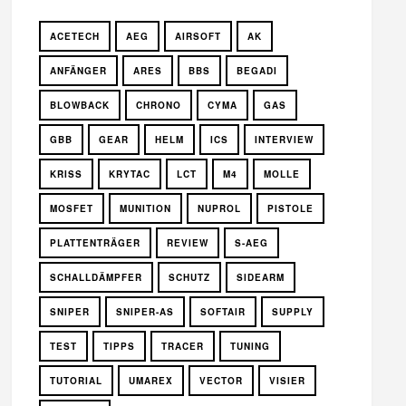
ACETECH
AEG
AIRSOFT
AK
ANFÄNGER
ARES
BBS
BEGADI
BLOWBACK
CHRONO
CYMA
GAS
GBB
GEAR
HELM
ICS
INTERVIEW
KRISS
KRYTAC
LCT
M4
MOLLE
MOSFET
MUNITION
NUPROL
PISTOLE
PLATTENTRÄGER
REVIEW
S-AEG
SCHALLDÄMPFER
SCHUTZ
SIDEARM
SNIPER
SNIPER-AS
SOFTAIR
SUPPLY
TEST
TIPPS
TRACER
TUNING
TUTORIAL
UMAREX
VECTOR
VISIER