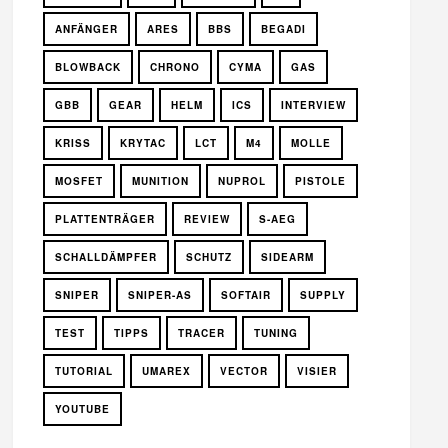
ANFÄNGER
ARES
BBS
BEGADI
BLOWBACK
CHRONO
CYMA
GAS
GBB
GEAR
HELM
ICS
INTERVIEW
KRISS
KRYTAC
LCT
M4
MOLLE
MOSFET
MUNITION
NUPROL
PISTOLE
PLATTENTRÄGER
REVIEW
S-AEG
SCHALLDÄMPFER
SCHUTZ
SIDEARM
SNIPER
SNIPER-AS
SOFTAIR
SUPPLY
TEST
TIPPS
TRACER
TUNING
TUTORIAL
UMAREX
VECTOR
VISIER
YOUTUBE