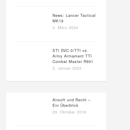
News: Lancer Tactical
MK19
3. März 2024
STI DVC-3/TTI vs
Army Armament TTI
Combat Master R601
2. Januar 2023
Airsoft und Recht –
Ein Überblick
29. Oktober 2016