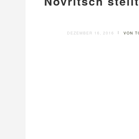
Novritsch stell
DEZEMBER 16, 2016
VON T