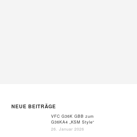
NEUE BEITRÄGE
VFC G36K GBB zum
G36KA4 „KSM Style“
26. Januar 2026