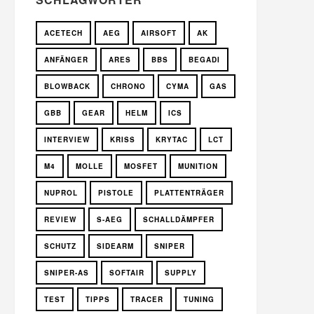
ACETECH
AEG
AIRSOFT
AK
ANFÄNGER
ARES
BBS
BEGADI
BLOWBACK
CHRONO
CYMA
GAS
GBB
GEAR
HELM
ICS
INTERVIEW
KRISS
KRYTAC
LCT
M4
MOLLE
MOSFET
MUNITION
NUPROL
PISTOLE
PLATTENTRÄGER
REVIEW
S-AEG
SCHALLDÄMPFER
SCHUTZ
SIDEARM
SNIPER
SNIPER-AS
SOFTAIR
SUPPLY
TEST
TIPPS
TRACER
TUNING